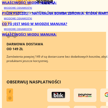
WŁAŚCIWOŚCI MIODU MANUKA:
MIODOWE CIEKAWOSTKI
Pasja pszczelarstwa od 30 lat. Dostarczamy wyjątkowe miody i produkty pszc
PYŁEK PSZCZELI – NATURALNA BOMBA ZDROWIA, KTÓRĄ WART
tradycję i jakość.
MIODOWE CIEKAWOSTKI
CO TO JEST MGO W MIODZIE MANUKA?
MIODOWE CIEKAWOSTKI
WŁAŚCIWOŚCI MIODU MANUKA:
DARMOWA DOSTAWA
OD 149 ZŁ
Zamówienia powyżej 149 zł są dostarczane bez dodatkowych kosztów, abyś 
produktami jeszcze korzystniej.
OBSERWUJ NAS
PŁATNOŚCI