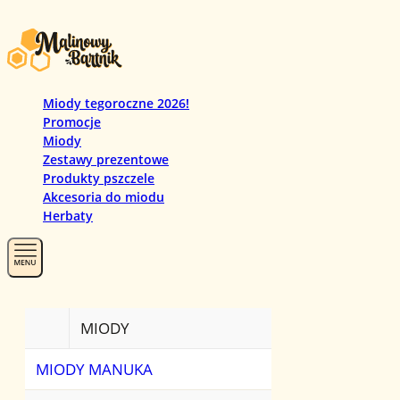
Miody tegoroczne 2026!
Promocje
Miody
Zestawy prezentowe
Produkty pszczele
Akcesoria do miodu
Herbaty
MIODY
PROMOCJ
HERBATY
MIODY MANUKA
ZESTAWY PREZ
HERBATY CZAR