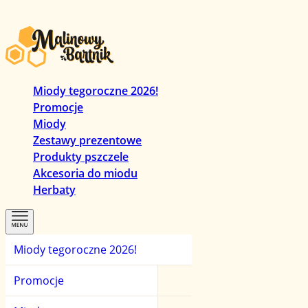
Miody tegoroczne 2026!
Promocje
Miody
Zestawy prezentowe
Produkty pszczele
Akcesoria do miodu
Herbaty
Miody tegoroczne 2026!
Promocje
Miody
Herbaty
Promocje
Zestawy prezentowe
Miody manuka
Herbaty czarne