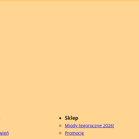
k
Sklep
Miody tegoroczne 2026!
wień
Promocje