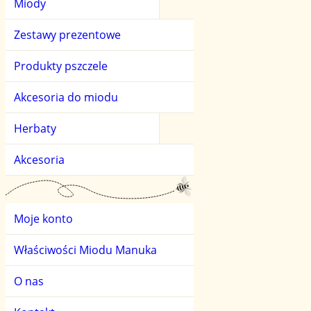
Miody
Miody kwiatowe
Herbaty owocowe
Zestawy prezentowe
Miody owocowe
Herbaty zielone
Produkty pszczele
Miody smakowe
Akcesoria do miodu
Miody spadziowe i l
Herbaty
Miody świata
Akcesoria
Moje konto
Właściwości Miodu Manuka
O nas