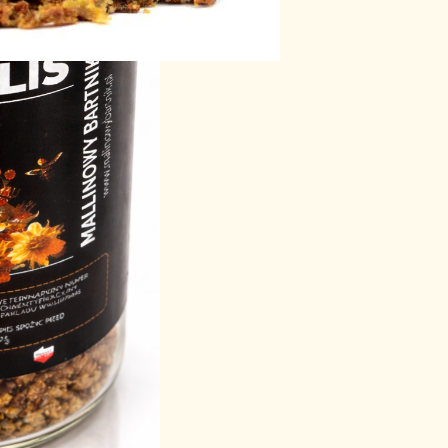
0 G
ula!
t
ień od