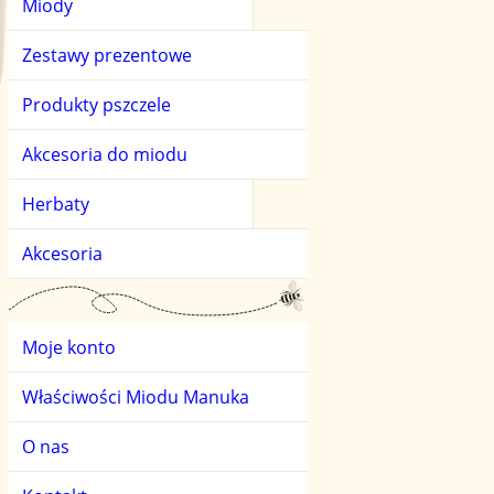
Miody
Miody kwiatowe
Herbaty owocowe
Zestawy prezentowe
Miody owocowe
Herbaty zielone
Produkty pszczele
Miody smakowe
Akcesoria do miodu
Miody spadziowe i l
Herbaty
Miody świata
Akcesoria
Moje konto
Właściwości Miodu Manuka
O nas