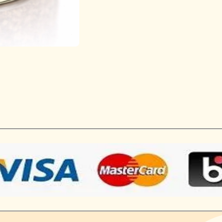
w
dla