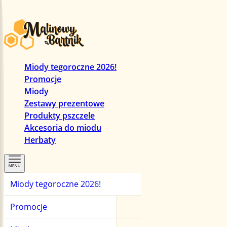
Miody tegoroczne 2026!
Promocje
Miody
Zestawy prezentowe
Produkty pszczele
Akcesoria do miodu
Herbaty
Miody tegoroczne 2026!
Promocje
Miody
Herbaty
Promocje
Zestawy prezentowe
Miody manuka
Herbaty czarne