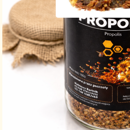
PROPOLIS – KIT PSZCZELI 10
– TEGOROCZNY ZBIÓR
Odkryj nasz wyjątkowy Propolis – naturalny skarb prosto z 
Ten niezwykły i pełen korzyści dla Twojego zdrowia produk
podaruje Ci prawdziwe bogactwo składników odżywczych i
witamin. Zainwestuj w swoje zdrowie i rozpocznij każdy dz