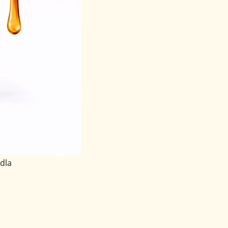
rowia
cji
dla