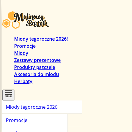
Miody tegoroczne 2026!
Promocje
Miody
Zestawy prezentowe
Produkty pszczele
Akcesoria do miodu
Herbaty
Miody tegoroczne 2026!
Promocje
Miody
Herbaty
Promocje
Zestawy prezentowe
Miody manuka
Herbaty czarne