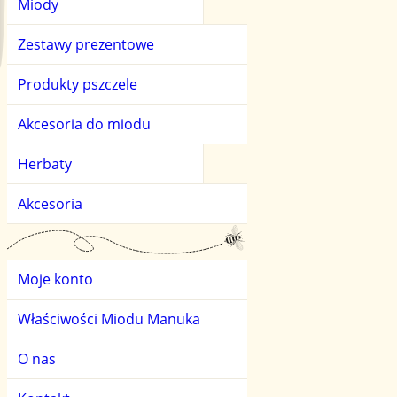
Miody
Miody kwiatowe
Herbaty owocowe
Zestawy prezentowe
Miody owocowe
Herbaty zielone
Produkty pszczele
Miody smakowe
Akcesoria do miodu
Miody spadziowe i l
Herbaty
Miody świata
Akcesoria
Moje konto
Właściwości Miodu Manuka
O nas