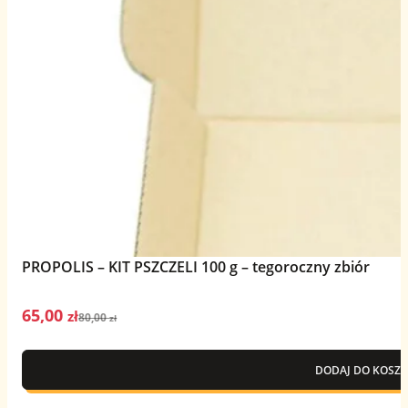
PROPOLIS – KIT PSZCZELI 100 g – tegoroczny zbiór
65,00
Pierwotna
Aktualna
zł
80,00
zł
cena
cena
wynosiła:
wynosi:
DODAJ DO KOSZY
80,00 zł.
65,00 zł.