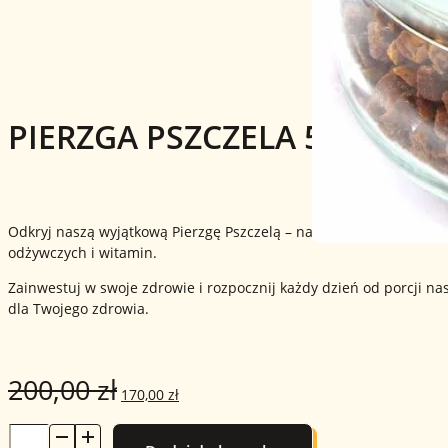
PIERZGA PSZCZELA 500G – 
Odkryj naszą wyjątkową Pierzgę Pszczelą – naturalny skarb prost
odżywczych i witamin.
Zainwestuj w swoje zdrowie i rozpocznij każdy dzień od porcji n
dla Twojego zdrowia.
200,00
zł
Pierwotna
Aktualna
170,00
zł
cena
cena
ilość