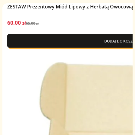
ZESTAW Prezentowy Miód Lipowy z Herbatą Owocową –
60,00
Pierwotna
Aktualna
zł
65,00
zł
cena
cena
wynosiła:
wynosi:
DODAJ DO KOSZY
65,00 zł.
60,00 zł.