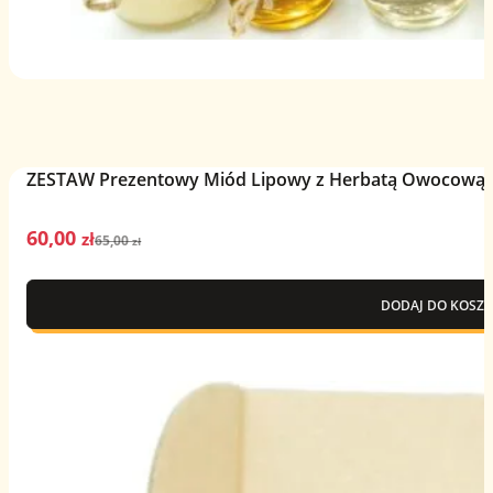
ZESTAW Prezentowy Miód Lipowy z Herbatą Owocową –
60,00
Pierwotna
Aktualna
zł
65,00
zł
cena
cena
wynosiła:
wynosi:
DODAJ DO KOSZY
65,00 zł.
60,00 zł.