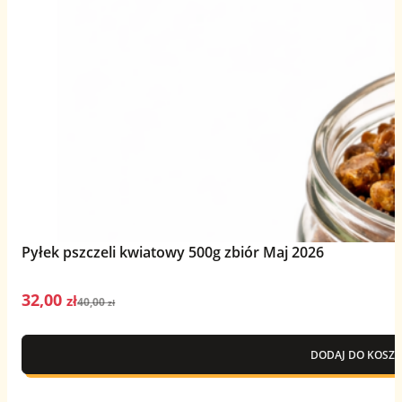
Pyłek pszczeli kwiatowy 500g zbiór Maj 2026
32,00
Pierwotna
Aktualna
zł
40,00
zł
cena
cena
wynosiła:
wynosi:
DODAJ DO KOSZY
40,00 zł.
32,00 zł.