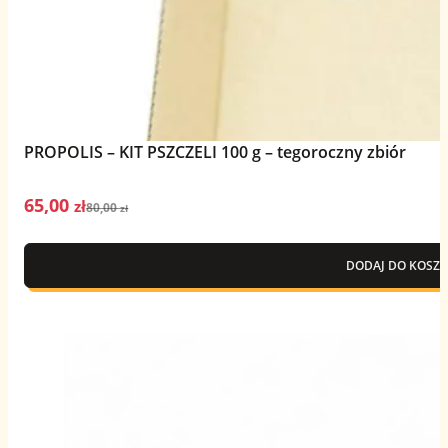
PROPOLIS – KIT PSZCZELI 100 g – tegoroczny zbiór
65,00
Pierwotna
Aktualna
zł
80,00
zł
cena
cena
wynosiła:
wynosi:
DODAJ DO KOSZY
80,00 zł.
65,00 zł.