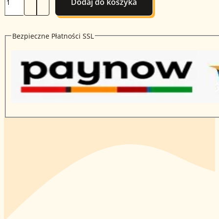
Dodaj do koszyka
Pierzga
wynosiła:
wynosi:
Pszczela
500g
200,00 zł.
170,00 zł.
-
Bezpieczne Płatności SSL
tegoroczny
zbiór
2026