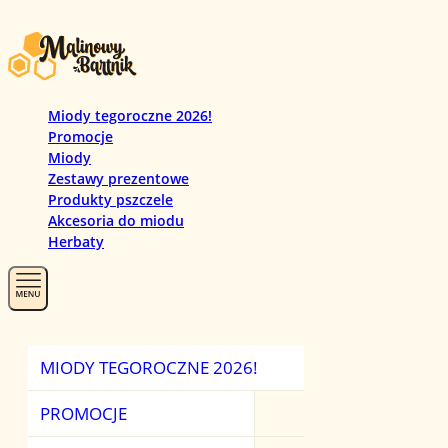
Miody tegoroczne 2026!
Promocje
Miody
Zestawy prezentowe
Produkty pszczele
Akcesoria do miodu
Herbaty
MIODY TEGOROCZNE 2026!
PROMOCJ
MIODY
HERBATY
PROMOCJE
ZESTAWY PREZ
MIODY MANUKA
HERBATY CZAR