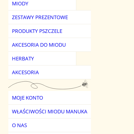
MIODY
MIODY KWIATO
HERBATY OWO
ZESTAWY PREZENTOWE
MIODY OWOCO
HERBATY ZIELO
PRODUKTY PSZCZELE
MIODY SMAKOW
AKCESORIA DO MIODU
MIODY SPADZIOW
HERBATY
MIODY ŚWIATA
AKCESORIA
MOJE KONTO
WŁAŚCIWOŚCI MIODU MANUKA
O NAS