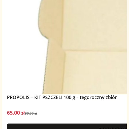
PROPOLIS – KIT PSZCZELI 100 g – tegoroczny zbiór
65,00
Pierwotna
Aktualna
zł
80,00
zł
cena
cena
wynosiła:
wynosi: