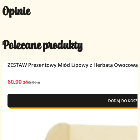
Opinie
Polecane produkty
ZESTAW Prezentowy Miód Lipowy z Herbatą Owocową –
60,00
Pierwotna
Aktualna
zł
65,00
zł
cena
cena
wynosiła:
wynosi:
DODAJ DO KOSZY
65,00 zł.
60,00 zł.