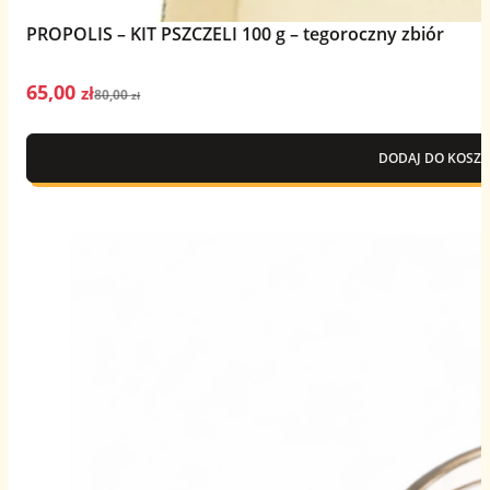
PROPOLIS – KIT PSZCZELI 100 g – tegoroczny zbiór
65,00
Pierwotna
Aktualna
zł
80,00
zł
cena
cena
wynosiła:
wynosi:
DODAJ DO KOSZY
80,00 zł.
65,00 zł.