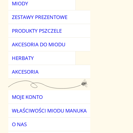
MIODY
MIODY KWIATO
HERBATY OWO
ZESTAWY PREZENTOWE
MIODY OWOCO
HERBATY ZIELO
PRODUKTY PSZCZELE
MIODY SMAKOW
AKCESORIA DO MIODU
MIODY SPADZIOW
HERBATY
MIODY ŚWIATA
AKCESORIA
MOJE KONTO
WŁAŚCIWOŚCI MIODU MANUKA
O NAS