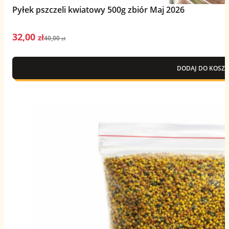
Pyłek pszczeli kwiatowy 500g zbiór Maj 2026
32,00
Pierwotna
Aktualna
zł
40,00
zł
cena
cena
wynosiła:
wynosi:
DODAJ DO KOSZY
40,00 zł.
32,00 zł.