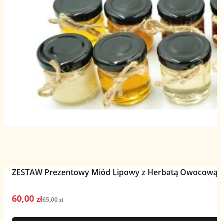
ZESTAW Prezentowy Miód Lipowy z Herbatą Owocową –
60,00
Pierwotna
Aktualna
zł
65,00
zł
cena
cena