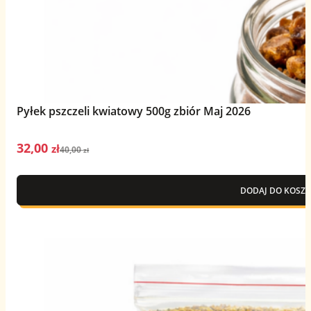
Pyłek pszczeli kwiatowy 500g zbiór Maj 2026
32,00
Pierwotna
Aktualna
zł
40,00
zł
cena
cena
wynosiła:
wynosi:
DODAJ DO KOSZY
40,00 zł.
32,00 zł.