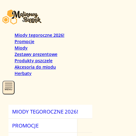
Miody tegoroczne 2026!
Promocje
Miody
Zestawy prezentowe
Produkty pszczele
Akcesoria do miodu
Herbaty
MIODY TEGOROCZNE 2026!
PROMOCJ
MIODY
HERBATY
PROMOCJE
ZESTAWY PREZ
MIODY MANUKA
HERBATY CZAR