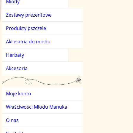
Miody
Miody kwiatowe
Herbaty owocowe
Zestawy prezentowe
Miody owocowe
Herbaty zielone
Produkty pszczele
Miody smakowe
Akcesoria do miodu
Miody spadziowe i l
Herbaty
Miody świata
Akcesoria
Moje konto
Właściwości Miodu Manuka
O nas