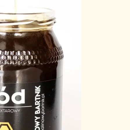
y,
kają
st
 do
im