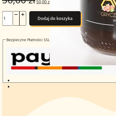
50,00
zł
cena
cena
ilość
Dodaj do koszyka
Miód
wynosiła:
wynosi:
Gryczany
-
56,00 zł.
50,00 zł.
1.2KG
Bezpieczne Płatności SSL
1200G