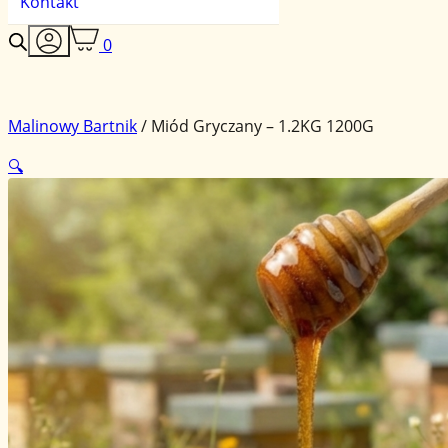
Kontakt
0
Malinowy Bartnik
/
Miód Gryczany – 1.2KG 1200G
🔍