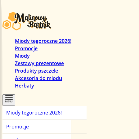
Miody tegoroczne 2026!
Promocje
Miody
Zestawy prezentowe
Produkty pszczele
Akcesoria do miodu
Herbaty
Miody tegoroczne 2026!
Promocje
Miody
Herbaty
Promocje
Zestawy prezentowe
Miody manuka
Herbaty czarne