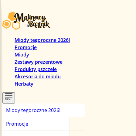
Miody tegoroczne 2026!
Promocje
Miody
Zestawy prezentowe
Produkty pszczele
Akcesoria do miodu
Herbaty
Miody tegoroczne 2026!
Promocje
Miody
Herbaty
Promocje
Zestawy prezentowe
Miody manuka
Herbaty czarne