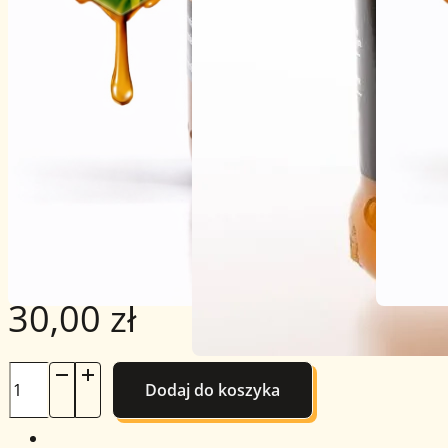
MIÓD GRYCZANY – 0.41KG
410G
Spróbuj naszego Miodu Gryczanego – intensywnego,
aromatycznego i pełnego zdrowotnych korzyści. Ten ciemn
prawie jak czekolada miód, jest idealny dla tych, którzy szu
wyrafinowanego smaku. Bogaty w żelazo i inne minerały, je
doskonałym dodatkiem do zdrowego stylu życia. Dodaj go
porannej owsianki lub po prostu rozkoszuj się nim na swo
ulubionym pieczywie.
30,00
zł
ilość
Dodaj do koszyka
Miód
Gryczany
-