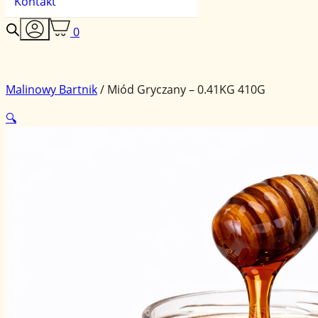
Kontakt
0
Malinowy Bartnik
/
Miód Gryczany – 0.41KG 410G
🔍