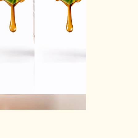
y,
kają
st
 do
im