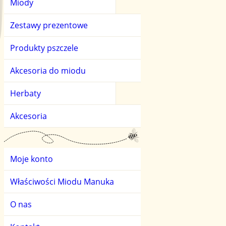
Miody
Miody kwiatowe
Herbaty owocowe
Zestawy prezentowe
Miody owocowe
Herbaty zielone
Produkty pszczele
Miody smakowe
Akcesoria do miodu
Miody spadziowe i l
Herbaty
Miody świata
Akcesoria
Moje konto
Właściwości Miodu Manuka
O nas