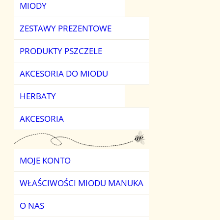
MIODY
MIODY KWIATO
HERBATY OWO
ZESTAWY PREZENTOWE
MIODY OWOCO
HERBATY ZIELO
PRODUKTY PSZCZELE
MIODY SMAKOW
AKCESORIA DO MIODU
MIODY SPADZIOW
HERBATY
MIODY ŚWIATA
AKCESORIA
MOJE KONTO
WŁAŚCIWOŚCI MIODU MANUKA
O NAS