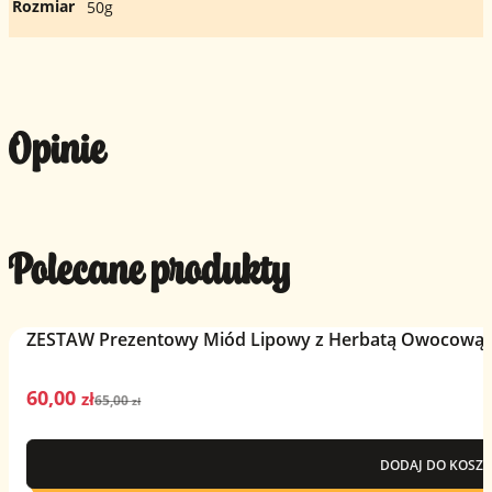
Rozmiar
50g
Opinie
Polecane produkty
ZESTAW Prezentowy Miód Lipowy z Herbatą Owocową –
60,00
Pierwotna
Aktualna
zł
65,00
zł
cena
cena
wynosiła:
wynosi:
DODAJ DO KOSZY
65,00 zł.
60,00 zł.