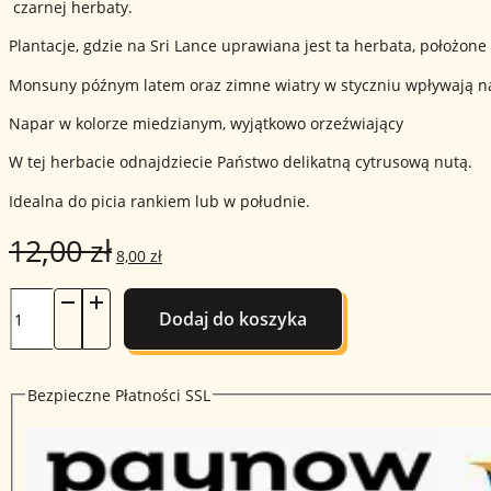
czarnej herbaty.
Plantacje, gdzie na Sri Lance uprawiana jest ta herbata, położ
Monsuny późnym latem oraz zimne wiatry w styczniu wpływają na 
Napar w kolorze miedzianym, wyjątkowo orzeźwiający
W tej herbacie odnajdziecie Państwo delikatną cytrusową nutą.
Idealna do picia rankiem lub w południe.
12,00
zł
Pierwotna
Aktualna
8,00
zł
cena
cena
ilość
Dodaj do koszyka
Herbata
wynosiła:
wynosi:
czarna
ceylon
12,00 zł.
8,00 zł.
50g
Bezpieczne Płatności SSL