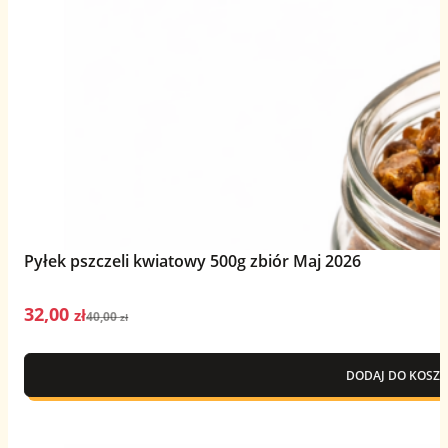
Pyłek pszczeli kwiatowy 500g zbiór Maj 2026
32,00
Pierwotna
Aktualna
zł
40,00
zł
cena
cena
wynosiła:
wynosi:
DODAJ DO KOSZY
40,00 zł.
32,00 zł.