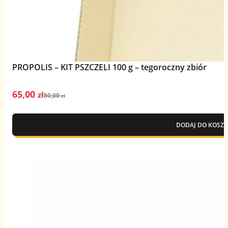
PROPOLIS – KIT PSZCZELI 100 g – tegoroczny zbiór
65,00
Pierwotna
Aktualna
zł
80,00
zł
cena
cena
wynosiła:
wynosi:
DODAJ DO KOSZY
80,00 zł.
65,00 zł.