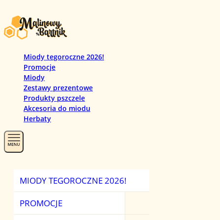
Miody tegoroczne 2026!
Promocje
Miody
Zestawy prezentowe
Produkty pszczele
Akcesoria do miodu
Herbaty
MIODY TEGOROCZNE 2026!
PROMOCJ
MIODY
HERBATY
PROMOCJE
ZESTAWY PREZ
MIODY MANUKA
HERBATY CZAR