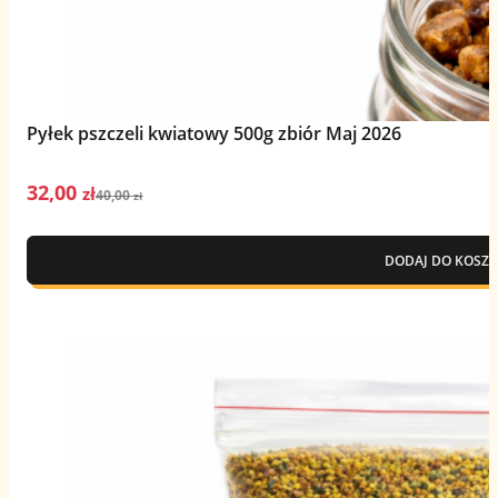
Pyłek pszczeli kwiatowy 500g zbiór Maj 2026
32,00
Pierwotna
Aktualna
zł
40,00
zł
cena
cena
wynosiła:
wynosi:
DODAJ DO KOSZY
40,00 zł.
32,00 zł.