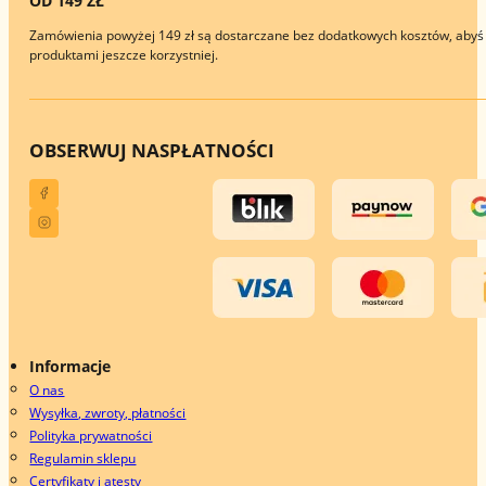
OD 149 ZŁ
Zamówienia powyżej 149 zł są dostarczane bez dodatkowych kosztów, abyś 
produktami jeszcze korzystniej.
OBSERWUJ NAS
PŁATNOŚCI
Informacje
O nas
Wysyłka, zwroty, płatności
Polityka prywatności
Regulamin sklepu
Certyfikaty i atesty